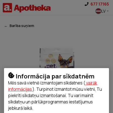
Pāriet uz saturu
677 17165
LV
Barība suņiem
Informācija par sīkdatnēm
Mēs savā vietnē izmantojam sīkdatnes (
vairāk
informācijas
). Turpinot izmantot mūsu vietni, Tu
piekrīti sīkdatņu izmantošanai. Tu vari mainīt
sīkdatņu un pārlūkprogrammas iestatījumus
jebkurā laikā.