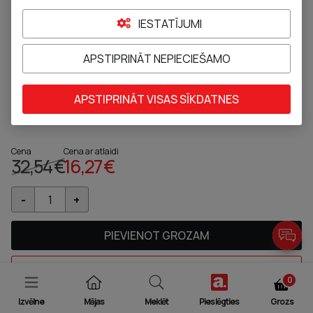
IESTATĪJUMI
APSTIPRINĀT NEPIECIEŠAMO
BIO Glucosamine Marine 1500 mg
pulveris, 60 gab.
APSTIPRINĀT VISAS SĪKDATNES
Pievienot pie izlases
4
Cena
Cena ar atlaidi
32,54 €
16,27 €
PIEVIENOT GROZAM
JAUTĀT FARMACEITAM
0
Izvēlne
Mājas
Meklēt
Pieslēgties
Grozs