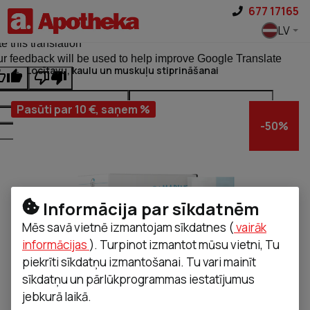
Pāriet uz saturu
677 17165
ginal text
LV
e this translation
r feedback will be used to help improve Google Translate
Locītavu, kaulu un muskuļu stiprināšanai
Pasūti par 10 €, saņem %
-
50
%
Informācija par sīkdatnēm
Mēs savā vietnē izmantojam sīkdatnes (
vairāk
informācijas
). Turpinot izmantot mūsu vietni, Tu
piekrīti sīkdatņu izmantošanai. Tu vari mainīt
sīkdatņu un pārlūkprogrammas iestatījumus
jebkurā laikā.