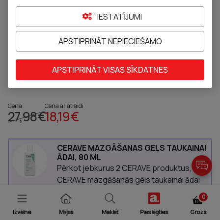
IESTATĪJUMI
APSTIPRINĀT NEPIECIEŠAMO
CERAVE mitrinoša emulsija normālas un
sausas ādas mazgāšanai, 473 ml
APSTIPRINĀT VISAS SĪKDATNES
Pievienot pie izlases
Cena
Cena ar atlaidi
27,98 €
18,19 €
CERAVE MAZGĀŠANAS GELS TAUKAINAI
ĀDAI, 80 ML
Pērkot jebkurus 2 CERAVE produktus,
CERAVE mazgāšanās gēls taukainai ādai
(80ml) dāvanā.
0
Izvēlne
Mājas
Meklēt
Pieslēgties
Grozs