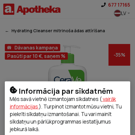
Pāriet uz saturu
677 17165
LV
Hydrating Cleanser mitrinoša ādas attīrīšana
Dāvanas kampaņa
-
35
%
Pasūti par 10 €, saņem %
Informācija par sīkdatnēm
Mēs savā vietnē izmantojam sīkdatnes (
vairāk
informācijas
). Turpinot izmantot mūsu vietni, Tu
piekrīti sīkdatņu izmantošanai. Tu vari mainīt
sīkdatņu un pārlūkprogrammas iestatījumus
jebkurā laikā.