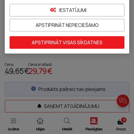
IESTATĪJUMI
APSTIPRINĀT NEPIECIEŠAMO
EUCERIN Hyaluron-Filler + Volume Lift
SPF15 dienas krēms normālai līdz
APSTIPRINĀT VISAS SĪKDATNES
Pievienot pie izlases
Cena
Cena ar atlaidi
49,65 €
29,79 €
Produkts pašreiz nav pieejams
SAŅEMT ATGĀDINĀJUMU
0
JAUTĀT FARMACEITAM
Izvēlne
Mājas
Meklēt
Pieslēgties
Grozs