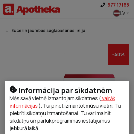
Pāriet uz saturu
677 17165
LV
Eucerin jaunības saglabāšanas līnija
-
40
%
Informācija par sīkdatnēm
Mēs savā vietnē izmantojam sīkdatnes (
vairāk
informācijas
). Turpinot izmantot mūsu vietni, Tu
piekrīti sīkdatņu izmantošanai. Tu vari mainīt
sīkdatņu un pārlūkprogrammas iestatījumus
jebkurā laikā.