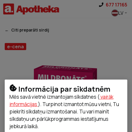
Pāriet uz saturu
677 17165
LV
Citi preparāti sirdij
e-cena
Informācija par sīkdatnēm
Mēs savā vietnē izmantojam sīkdatnes (
vairāk
informācijas
). Turpinot izmantot mūsu vietni, Tu
piekrīti sīkdatņu izmantošanai. Tu vari mainīt
sīkdatņu un pārlūkprogrammas iestatījumus
jebkurā laikā.