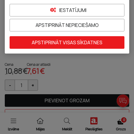
IESTATĪJUMI
APSTIPRINĀT NEPIECIEŠAMO
NUK Star 2LA māneklītis (6 - 18 mēn.), 2
gab
APSTIPRINĀT VISAS SĪKDATNES
Pievienot pie izlases
Cena
Cena ar atlaidi
10,88 €
7,61 €
PIEVIENOT GROZAM
JAUTĀT FARMACEITAM
0
Izvēlne
Mājas
Meklēt
Pieslēgties
Grozs