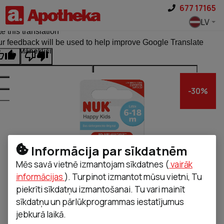
Pāriet uz saturu
677 17165
ginal text
LV
e this translation
r feedback will be used to help improve Google Translate
Māneklīši
-
30
%
Informācija par sīkdatnēm
Mēs savā vietnē izmantojam sīkdatnes (
vairāk
informācijas
). Turpinot izmantot mūsu vietni, Tu
piekrīti sīkdatņu izmantošanai. Tu vari mainīt
sīkdatņu un pārlūkprogrammas iestatījumus
jebkurā laikā.