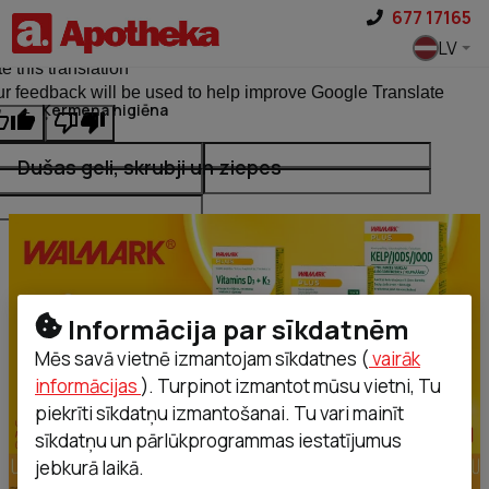
Pāriet uz saturu
677 17165
ginal text
LV
e this translation
r feedback will be used to help improve Google Translate
Ķermeņa higiēna
Dušas geli, skrubji un ziepes
Informācija par sīkdatnēm
Mēs savā vietnē izmantojam sīkdatnes (
vairāk
informācijas
). Turpinot izmantot mūsu vietni, Tu
piekrīti sīkdatņu izmantošanai. Tu vari mainīt
sīkdatņu un pārlūkprogrammas iestatījumus
jebkurā laikā.