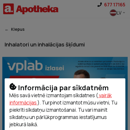
Pāriet uz saturu
677 17165
LV
Klepus
Inhalatori un inhalācijas šķīdumi
Informācija par sīkdatnēm
Mēs savā vietnē izmantojam sīkdatnes (
vairāk
informācijas
). Turpinot izmantot mūsu vietni, Tu
piekrīti sīkdatņu izmantošanai. Tu vari mainīt
sīkdatņu un pārlūkprogrammas iestatījumus
jebkurā laikā.