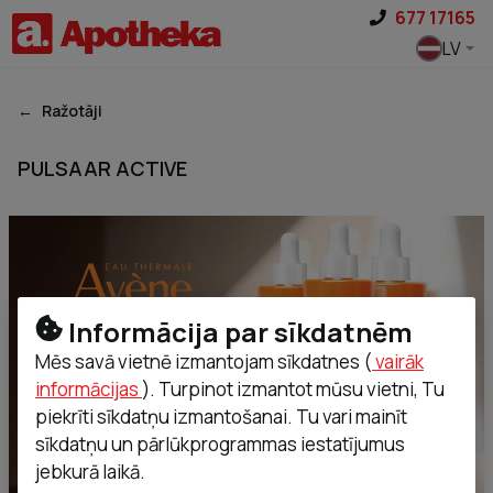
Pāriet uz saturu
677 17165
LV
Ražotāji
PULSAAR ACTIVE
Informācija par sīkdatnēm
Mēs savā vietnē izmantojam sīkdatnes (
vairāk
informācijas
). Turpinot izmantot mūsu vietni, Tu
piekrīti sīkdatņu izmantošanai. Tu vari mainīt
sīkdatņu un pārlūkprogrammas iestatījumus
jebkurā laikā.