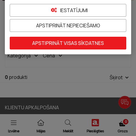
IESTATĪJUMI
APSTIPRINĀT NEPIECIEŠAMO
PULSAAR ACTIVE
Cimdi
Zeķes
Mugurai
Rokai
APSTIPRINĀT VISAS SĪKDATNES
Kategorija
Cena
0
produkti
Šķirot
KLIENTU APKALPOŠANA
Apotheka.lv kontaktinformācija:
0
Darba laiks: P-Pk 8:30-17:00
Izvēlne
Mājas
Meklēt
Pieslēgties
Grozs
Tālr.:
67 717 165