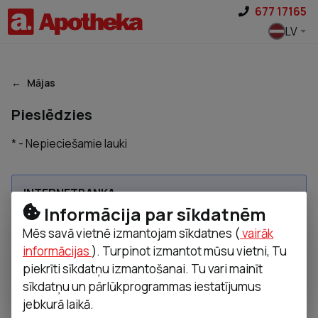
Pāriet uz saturu
677 17165
LV
Mājas
Pieslēdzies
* - Nepieciešamie lauki
INTERNETBANKA
Informācija par sīkdatnēm
Mēs savā vietnē izmantojam sīkdatnes (
vairāk
informācijas
). Turpinot izmantot mūsu vietni, Tu
Swedbank
SEB
Citadele Latvia
piekrīti sīkdatņu izmantošanai. Tu vari mainīt
sīkdatņu un pārlūkprogrammas iestatījumus
LUMINOR
jebkurā laikā.