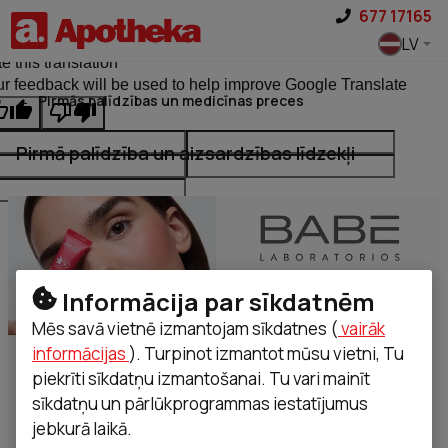
Pāriet uz saturu
677 17165
ginal text
LV
e this translation
r feedback will be used to help improve Google Translate
Pirmās palīdzības un medicīnas preces
Pirmā palīdzība un aizsardzības līdzekļi
Informācija par sīkdatnēm
Mēs savā vietnē izmantojam sīkdatnes (
vairāk
informācijas
). Turpinot izmantot mūsu vietni, Tu
piekrīti sīkdatņu izmantošanai. Tu vari mainīt
sīkdatņu un pārlūkprogrammas iestatījumus
jebkurā laikā.