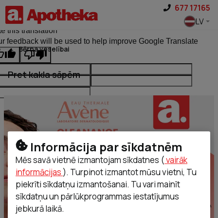
Pāriet uz saturu
677 17165
ginal text
LV
e this translation
r feedback will be used to help improve Google Translate
Bērna veselībai
Pret kakla sāpēm
Informācija par sīkdatnēm
Mēs savā vietnē izmantojam sīkdatnes (
vairāk
informācijas
). Turpinot izmantot mūsu vietni, Tu
piekrīti sīkdatņu izmantošanai. Tu vari mainīt
sīkdatņu un pārlūkprogrammas iestatījumus
jebkurā laikā.