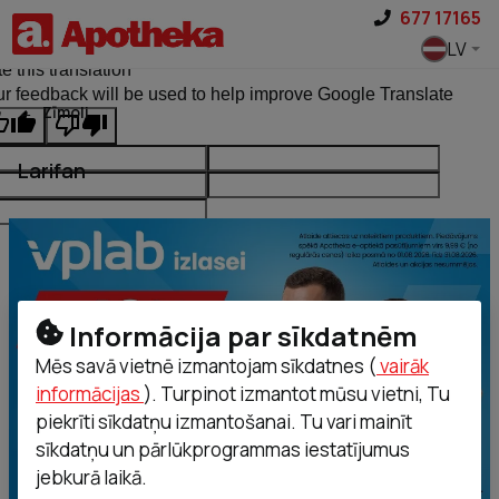
Pāriet uz saturu
677 17165
ginal text
LV
e this translation
r feedback will be used to help improve Google Translate
Zīmoli
Larifan
Informācija par sīkdatnēm
Mēs savā vietnē izmantojam sīkdatnes (
vairāk
informācijas
). Turpinot izmantot mūsu vietni, Tu
piekrīti sīkdatņu izmantošanai. Tu vari mainīt
sīkdatņu un pārlūkprogrammas iestatījumus
jebkurā laikā.