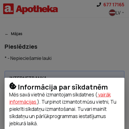
Pāriet uz saturu
677 17165
LV
Mājas
Pieslēdzies
* - Nepieciešamie lauki
INTERNETBANKA
Informācija par sīkdatnēm
Mēs savā vietnē izmantojam sīkdatnes (
vairāk
informācijas
). Turpinot izmantot mūsu vietni, Tu
Swedbank
SEB
Citadele Latvia
piekrīti sīkdatņu izmantošanai. Tu vari mainīt
sīkdatņu un pārlūkprogrammas iestatījumus
LUMINOR
jebkurā laikā.