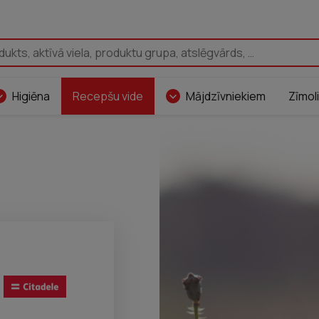
Pāriet uz saturu
Higiēna
Recepšu vide
Mājdzīvniekiem
Zīmoli
Citadele Latvia