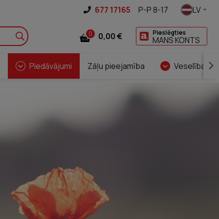
677 17165
P-P 8-17
LV
Pieslēgties
0
0,00 €
MANS KONTS
Piedāvājumi
Zāļu pieejamība
Veselības ce