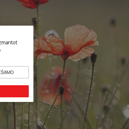
izmantot
n
IEŠAMO