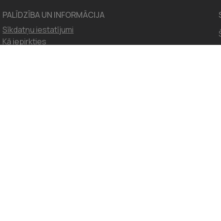
PALĪDZĪBA UN INFORMĀCIJA
Sīkdatņu iestatījumi
Kā iepirkties
Aptiekas licence
Sertifikāti
Klienta karte
Par mums
Darba iespējas
Pakalpojumi aptiekās
Medikamentu pasūtīšana pa tālruni
Biežāk uzdotie jautājumi
Preču atgriešanas
VISPĀRĪGIE NOTEIKUMI
Apotheka.lv lietošanas noteikumi
Piegādes un apmaksas noteikumi