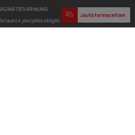
SAZINĀTIES AR MUMS
Jautā farmaceitam
Šis lauks ir jāaizpilda obligāti
Vārds
*
E-pasts
*
Ieraksti šeit savu jautājumu
*
NOSŪTĪT JAUTĀJUMU