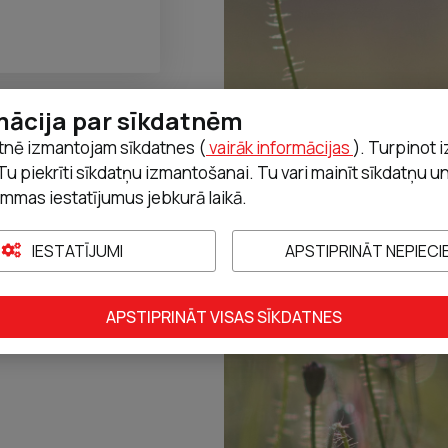
mācija par sīkdatnēm
tnē izmantojam sīkdatnes (
vairāk informācijas
). Turpinot 
Tu piekrīti sīkdatņu izmantošanai. Tu vari mainīt sīkdatņu u
mmas iestatījumus jebkurā laikā.
IESTATĪJUMI
APSTIPRINĀT NEPIEC
APSTIPRINĀT VISAS SĪKDATNES