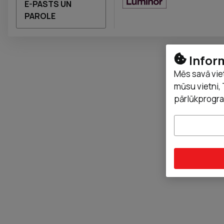
LUMINOR
E-PASTS UN
PAROLE
Infor
Mēs savā vie
mūsu vietni, 
pārlūkprogra