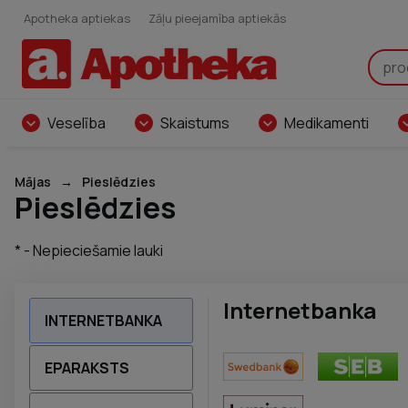
Apotheka aptiekas
Zāļu pieejamība aptiekās
Veselība
Skaistums
Medikamenti
Mājas
Pieslēdzies
Pieslēdzies
* - Nepieciešamie lauki
Internetbanka
INTERNETBANKA
EPARAKSTS
Swedbank
SEB