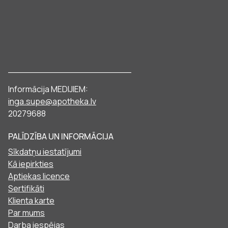
______________________
Informācija MEDIJIEM:
inga.supe@apotheka.lv
20279688
PALĪDZĪBA UN INFORMĀCIJA
Sīkdatņu iestatījumi
Kā iepirkties
Aptiekas licence
Sertifikāti
Klienta karte
Par mums
Darba iespējas