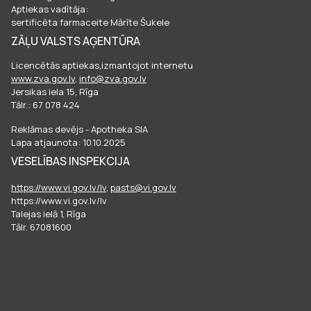
Aptiekas vadītāja:
sertificēta farmaceite Mārīte Šukele
ZĀĻU VALSTS AĢENTŪRA
Licencētās aptiekas,izmantojot internetu
www.zva.gov.lv
,
info@zva.gov.lv
Jersikas iela 15, Rīga
Tālr.: 67 078 424
Reklāmas devējs - Apotheka SIA
Lapa atjaunota: 10.10.2025
VESELĪBAS INSPEKCIJA
https://www.vi.gov.lv/lv
,
pasts@vi.gov.lv
https://www.vi.gov.lv/lv
Talejas ielā 1, Rīga
Tālr. 67081600