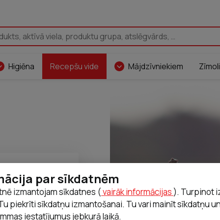
Pāriet uz saturu
Higiēna
Recepšu vide
Mājdzīvniekiem
Zīmoli
mācija par sīkdatnēm
tnē izmantojam sīkdatnes (
vairāk informācijas
). Turpinot 
Citadele Latvia
Tu piekrīti sīkdatņu izmantošanai. Tu vari mainīt sīkdatņu u
mmas iestatījumus jebkurā laikā.