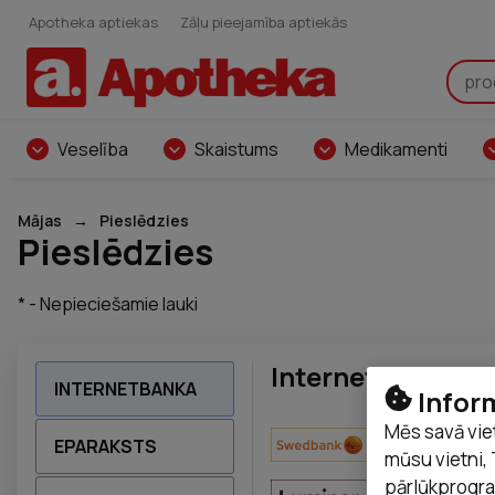
Apotheka aptiekas
Zāļu pieejamība aptiekās
Veselība
Skaistums
Medikamenti
Mājas
Pieslēdzies
Pieslēdzies
* - Nepieciešamie lauki
Internetbanka
INTERNETBANKA
Infor
Mēs savā vie
EPARAKSTS
Swedbank
SEB
mūsu vietni, 
pārlūkprogra