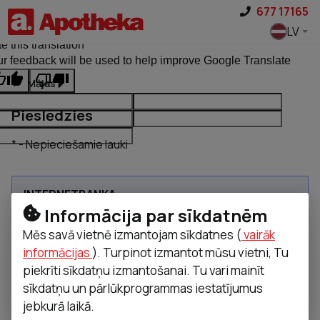
Pāriet uz saturu
677 17165
ginal text
LV
e this translation
r feedback will be used to help improve Google Translate
Mājas
Pieslēdzies
* - Nepieciešamie lauki
INTERNETBANKA
Informācija par sīkdatnēm
Mēs savā vietnē izmantojam sīkdatnes (
vairāk
informācijas
). Turpinot izmantot mūsu vietni, Tu
Swedbank
SEB
Citadele Latvia
piekrīti sīkdatņu izmantošanai. Tu vari mainīt
sīkdatņu un pārlūkprogrammas iestatījumus
LUMINOR
jebkurā laikā.