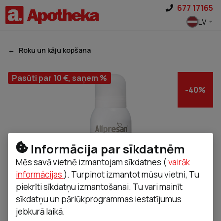
Pāriet uz saturu
677 17165
LV
Roku un kāju kopšana
Pasūti par 10 €, saņem %
-
40
%
Informācija par sīkdatnēm
Mēs savā vietnē izmantojam sīkdatnes (
vairāk
informācijas
). Turpinot izmantot mūsu vietni, Tu
piekrīti sīkdatņu izmantošanai. Tu vari mainīt
sīkdatņu un pārlūkprogrammas iestatījumus
jebkurā laikā.