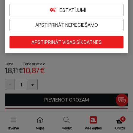
IESTATĪJUMI
APSTIPRINĀT NEPIECIEŠAMO
ALLPRESAN *3 putas-krēms ļoti sausai
kāju ādai, 125ml
APSTIPRINĀT VISAS SĪKDATNES
Pievienot pie izlases
Cena
Cena ar atlaidi
18,11 €
10,87 €
PIEVIENOT GROZAM
JAUTĀT FARMACEITAM
0
Izvēlne
Mājas
Meklēt
Pieslēgties
Grozs