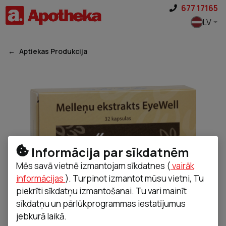
Pāriet uz saturu
677 17165
LV
Aptiekas Produkcija
Informācija par sīkdatnēm
Mēs savā vietnē izmantojam sīkdatnes (
vairāk
informācijas
). Turpinot izmantot mūsu vietni, Tu
piekrīti sīkdatņu izmantošanai. Tu vari mainīt
sīkdatņu un pārlūkprogrammas iestatījumus
jebkurā laikā.