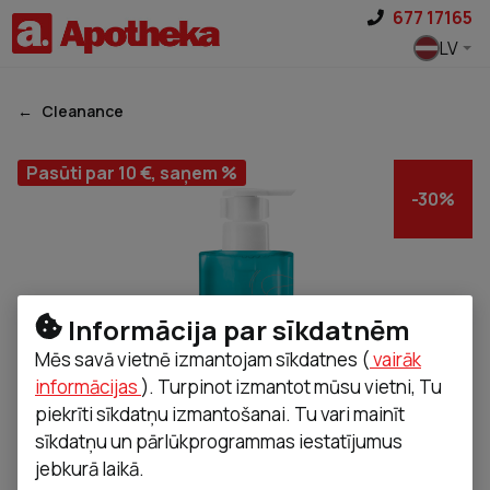
Pāriet uz saturu
677 17165
LV
Cleanance
Pasūti par 10 €, saņem %
-
30
%
Informācija par sīkdatnēm
Mēs savā vietnē izmantojam sīkdatnes (
vairāk
informācijas
). Turpinot izmantot mūsu vietni, Tu
piekrīti sīkdatņu izmantošanai. Tu vari mainīt
sīkdatņu un pārlūkprogrammas iestatījumus
jebkurā laikā.