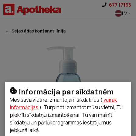
Pāriet uz saturu
677 17165
LV
Sejas ādas kopšanas līnija
Informācija par sīkdatnēm
Mēs savā vietnē izmantojam sīkdatnes (
vairāk
informācijas
). Turpinot izmantot mūsu vietni, Tu
piekrīti sīkdatņu izmantošanai. Tu vari mainīt
sīkdatņu un pārlūkprogrammas iestatījumus
jebkurā laikā.