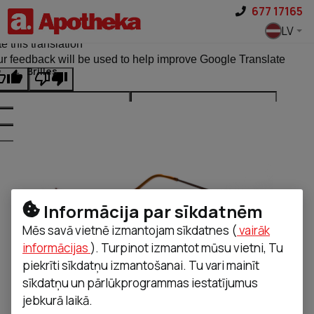
Pāriet uz saturu
677 17165
ginal text
LV
e this translation
r feedback will be used to help improve Google Translate
Brilles
Informācija par sīkdatnēm
Mēs savā vietnē izmantojam sīkdatnes (
vairāk
informācijas
). Turpinot izmantot mūsu vietni, Tu
piekrīti sīkdatņu izmantošanai. Tu vari mainīt
sīkdatņu un pārlūkprogrammas iestatījumus
jebkurā laikā.