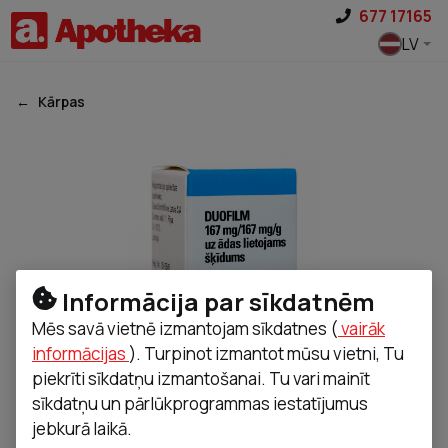
Pāriet uz saturu
677 17165
LV
Kārpas
Informācija par sīkdatnēm
Mēs savā vietnē izmantojam sīkdatnes (
vairāk
informācijas
). Turpinot izmantot mūsu vietni, Tu
piekrīti sīkdatņu izmantošanai. Tu vari mainīt
sīkdatņu un pārlūkprogrammas iestatījumus
jebkurā laikā.