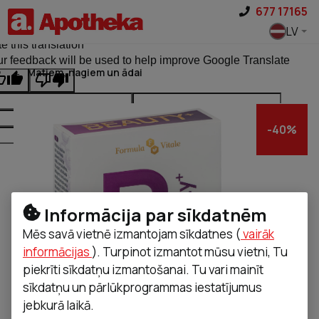
Pāriet uz saturu
677 17165
ginal text
LV
e this translation
r feedback will be used to help improve Google Translate
Matiem, nagiem un ādai
-
40
%
Informācija par sīkdatnēm
Mēs savā vietnē izmantojam sīkdatnes (
vairāk
informācijas
). Turpinot izmantot mūsu vietni, Tu
piekrīti sīkdatņu izmantošanai. Tu vari mainīt
sīkdatņu un pārlūkprogrammas iestatījumus
jebkurā laikā.