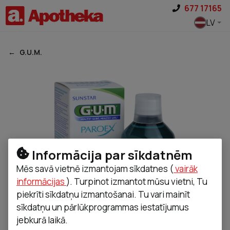
Pāriet uz saturu
677 17165
LV
G.U.M.
Informācija par sīkdatnēm
Mēs savā vietnē izmantojam sīkdatnes (
vairāk
informācijas
). Turpinot izmantot mūsu vietni, Tu
piekrīti sīkdatņu izmantošanai. Tu vari mainīt
sīkdatņu un pārlūkprogrammas iestatījumus
jebkurā laikā.