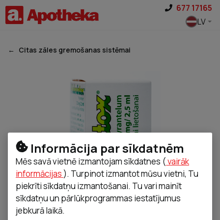
Pāriet uz saturu
677 17165
LV
Citas zāles gremošanas sistēmai
Informācija par sīkdatnēm
Mēs savā vietnē izmantojam sīkdatnes (
vairāk
informācijas
). Turpinot izmantot mūsu vietni, Tu
piekrīti sīkdatņu izmantošanai. Tu vari mainīt
sīkdatņu un pārlūkprogrammas iestatījumus
jebkurā laikā.