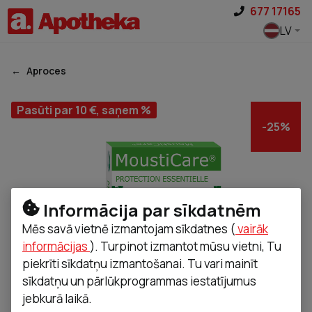
Pāriet uz saturu
677 17165
LV
Aproces
Pasūti par 10 €, saņem %
-
25
%
Informācija par sīkdatnēm
Mēs savā vietnē izmantojam sīkdatnes (
vairāk
informācijas
). Turpinot izmantot mūsu vietni, Tu
piekrīti sīkdatņu izmantošanai. Tu vari mainīt
sīkdatņu un pārlūkprogrammas iestatījumus
jebkurā laikā.