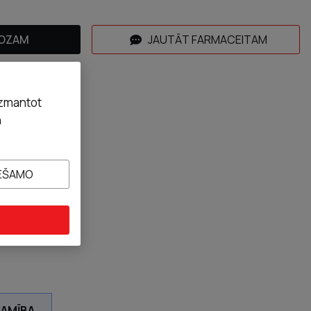
ROZAM
JAUTĀT FARMACEITAM
izmantot
n
IEŠAMO
JAMĪBA