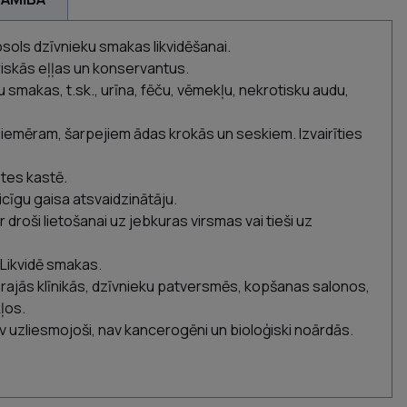
osols dzīvnieku smakas likvidēšanai.
riskās eļļas un konservantus.
ku smakas, t.sk., urīna, fēču, vēmekļu, nekrotisku audu,
, piemēram, šarpejiem ādas krokās un seskiem. Izvairīties
letes kastē.
aicīgu gaisa atsvaidzinātāju.
ir droši lietošanai uz jebkuras virsmas vai tieši uz
Likvidē smakas.
ārajās klīnikās, dzīvnieku patversmēs, kopšanas salonos,
ļos.
nav uzliesmojoši, nav kancerogēni un bioloģiski noārdās.