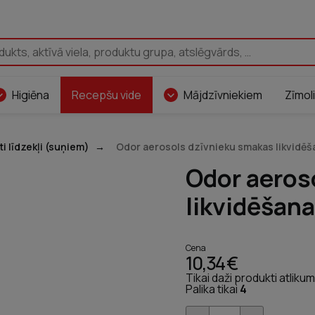
Pāriet uz saturu
Higiēna
Recepšu vide
Mājdzīvniekiem
Zīmoli
ti līdzekļi (suņiem)
Odor aerosols dzīvnieku smakas likvidēš
Odor aeros
likvidēšan
Cena
10,34 €
Tikai daži produkti atliku
Palika tikai
4