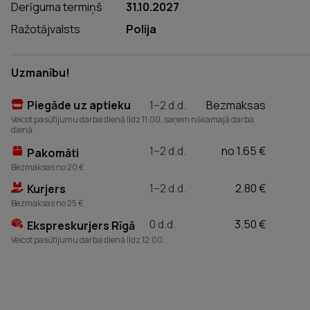
Derīguma termiņš
31.10.2027
Ražotājvalsts
Polija
Uzmanību!
Piegāde uz aptieku
1–2 d.d.
Bezmaksas
Veicot pasūtījumu darba dienā līdz 11.00, saņem nākamajā darba
dienā.
1–2 d.d.
no 1.65 €
Pakomāti
Bezmaksas no 20 €
1–2 d.d.
2.80 €
Kurjers
Bezmaksas no 25 €
0 d.d.
3.50 €
Ekspreskurjers Rīgā
Veicot pasūtījumu darba dienā līdz 12.00.