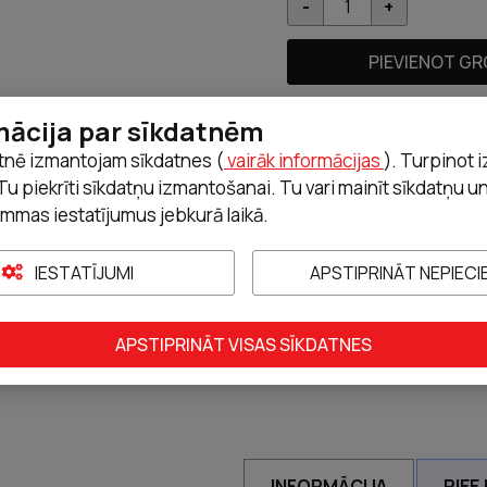
PIEVIENOT G
mācija par sīkdatnēm
tnē izmantojam sīkdatnes (
vairāk informācijas
). Turpinot 
Tu piekrīti sīkdatņu izmantošanai. Tu vari mainīt sīkdatņu u
mmas iestatījumus jebkurā laikā.
IESTATĪJUMI
APSTIPRINĀT NEPIEC
APSTIPRINĀT VISAS SĪKDATNES
INFORMĀCIJA
PIEE