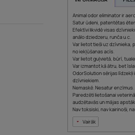
Animal odor eliminator ir aer
Satur ūdeni, patentētas ēte
Efektīvi likvidē visas dzīvnie
anālo dziedzeru, runča u.c.
Var lietot tieši uz dzīvnieka
no iekļūšanas acīs.
Var lietot guļvietā, būrī, tua
Var izmantot kā ātru, bet īsl
OdorSolution sērijas līdzekļi 
dzīvniekiem.
Nemaskē. Nesatur enzīmus. 
Paredzēti lietošanai veterin
audzētavās un mājas apstāk
Nav toksiski, nav kairinoši, 
Vairāk