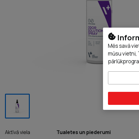
Infor
Mēs savā vie
mūsu vietni, 
pārlūkprogra
Aktīvā viela
Tualetes un piederumi