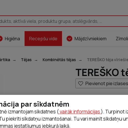
Pāriet uz saturu
Higiēna
Recepšu vide
Mājdzīvniekiem
Zīmoli
ārtika
Tējas
Kombinētās tējas
TEREŠKO tēja vīrieši
TEREŠKO tēj
Pievienot pie izlase
Cena
mācija par sīkdatnēm
4,95 €
tnē izmantojam sīkdatnes (
vairāk informācijas
). Turpinot 
Tu piekrīti sīkdatņu izmantošanai. Tu vari mainīt sīkdatņu u
mmas iestatījumus jebkurā laikā.