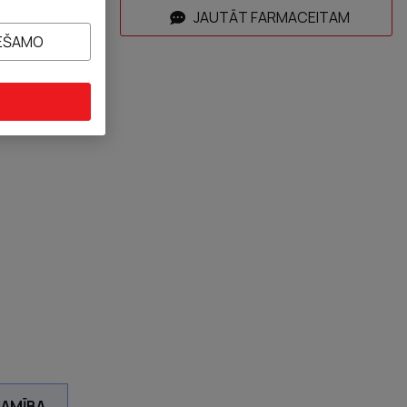
ROZAM
JAUTĀT FARMACEITAM
IEŠAMO
JAMĪBA