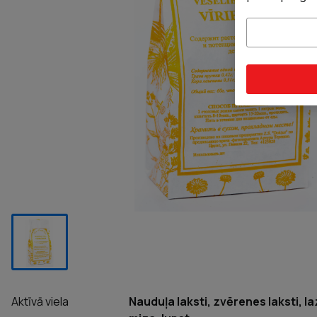
Aktīvā viela
Nauduļa laksti, zvērenes laksti, l