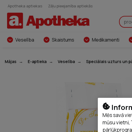
Apotheka aptiekas
Zāļu pieejamība aptiekās
Veselība
Skaistums
Medikamenti
Mājas
E-aptieka
Veselība
Speciālais uzturs un p
Infor
Mēs savā vie
mūsu vietni, 
pārlūkprogra