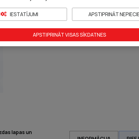
PIEVIENOT G
IESTATĪJUMI
APSTIPRINĀT NEPIEC
APSTIPRINĀT VISAS SĪKDATNES
azdas lapas un
INFORMĀCIJA
PIEE