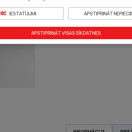
IESTATĪJUMI
APSTIPRINĀT NEPIEC
PIEVIENOT G
Bezrecepšu zāles. Pirms 
instrukciju vai atbilstošu
APSTIPRINĀT VISAS SĪKDATNES
konsultējieties ar ārstu v
INFORMĀCIJA
PIEE