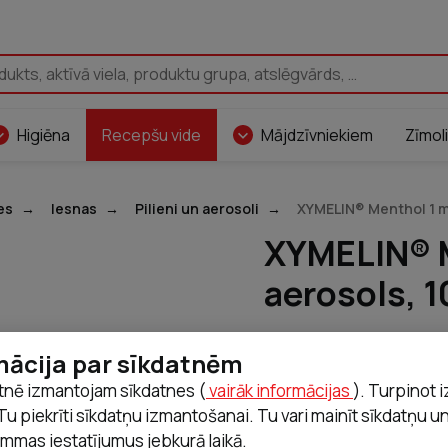
Pāriet uz saturu
Higiēna
Recepšu vide
Mājdzīvniekiem
Zīmoli
es
Iesnas
Pilieni un aerosoli
XYMELIN® Menthol 1 m
XYMELIN® 
aerosols, 1
Bezrecepšu zāles
mācija par sīkdatnēm
Cena
tnē izmantojam sīkdatnes (
vairāk informācijas
). Turpinot 
6,49 €
Tu piekrīti sīkdatņu izmantošanai. Tu vari mainīt sīkdatņu u
mmas iestatījumus jebkurā laikā.