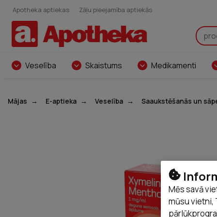
Apotheka aptiekas
Zāļu pieejamība aptiekās
Veselība
Skaistums
Medikamenti
Mājas
E-aptieka
Veselība
Saaukstēšanās un sāp
Infor
Mēs savā vie
mūsu vietni, 
pārlūkprogra