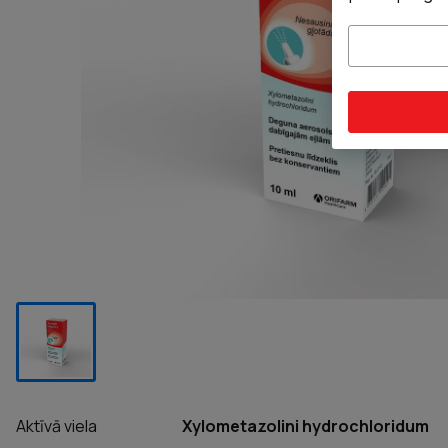
Aktīvā viela
Xylometazolini hydrochloridum