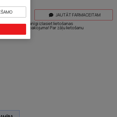
IEŠAMO
ROZAM
JAUTĀT FARMACEITAM
lietošanas uzmanīgi izlasiet lietošanas
 informāciju uz iepakojuma! Par zāļu lietošanu
ai farmaceitu.
JAMĪBA