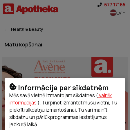
Pāriet uz saturu
677 17165
LV
Health & Beauty
Matu kopšanai
Informācija par sīkdatnēm
Mēs savā vietnē izmantojam sīkdatnes (
vairāk
informācijas
). Turpinot izmantot mūsu vietni, Tu
piekrīti sīkdatņu izmantošanai. Tu vari mainīt
sīkdatņu un pārlūkprogrammas iestatījumus
jebkurā laikā.